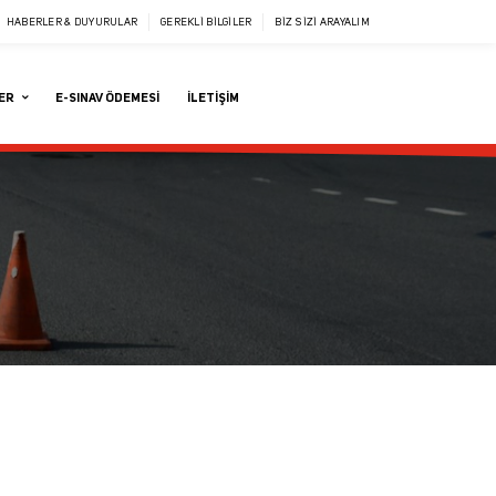
HABERLER & DUYURULAR
GEREKLI BILGILER
BIZ SIZI ARAYALIM
LER
E-SINAV ÖDEMESI
İLETIŞIM