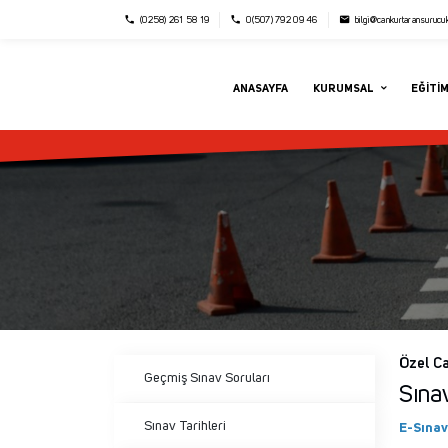
local_phone
local_phone
email
(0258) 261 58 19
0(507) 792 09 46
bilgi@cankurtaransurucu
ANASAYFA
KURUMSAL
EĞITI
Özel C
Geçmiş Sınav Soruları
Sına
Sınav Tarihleri
E-Sınav