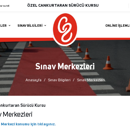
ÖZEL CANKURTARAN SÜRÜCÜ KURSU
kursu.net
MLER
SINAV BILGILERI
ONLINE İŞLEM
Sınav Merkezleri
Anasayfa
Sınav Bilgileri
Sınav Merkezleri
ankurtaran Sürücü Kursu
v Merkezleri
 Merkezi konumu için tıklayınız.