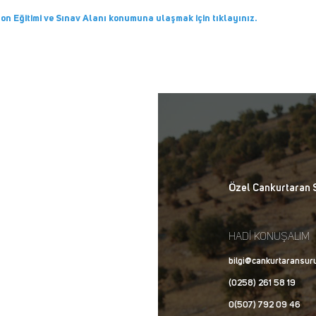
yon Eğitimi ve Sınav Alanı konumuna ulaşmak için tıklayınız.
Özel Cankurtaran 
HADİ KONUŞALIM
bilgi@cankurtaransur
(0258) 261 58 19
0(507) 792 09 46