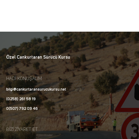
Özel Cankurtaran Sürücü Kursu
HADİ KONUŞALIM
bilgi@cankurtaransurucukursu.net
(0258) 261 58 19
0(507) 792 09 46
BİZİ ZİYARET ET