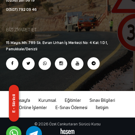
(0258) 261 58 19
0(507) 792 09 46
BİZİ ZİYARET ET
15 Mayıs Mh. 789 Sk. Evran Urhan İş Merkezi No: 4 Kat: 1 D:1,
Pamukkale/Denizli
E - Sürücü
Anasayfa
Kurumsal
Eğitimler
Sınav Bilgileri
Online İşlemler
E-Sınav Ödemesi
İletişim
© 2026 Özel Cankurtaran Sürücü Kursu